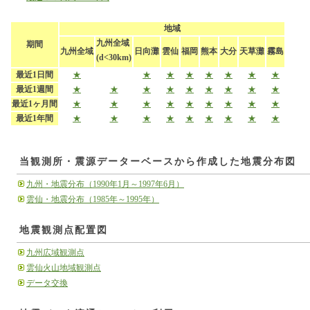
地域
九州全域
期間
九州全域
日向灘
雲仙
福岡
熊本
大分
天草灘
霧島
(d<30km)
最近1日間
★
★
★
★
★
★
★
★
最近1週間
★
★
★
★
★
★
★
★
★
最近1ヶ月間
★
★
★
★
★
★
★
★
★
最近1年間
★
★
★
★
★
★
★
★
★
当観測所・震源データーベースから作成した地震分布図
九州・地震分布（1990年1月～1997年6月）
雲仙・地震分布（1985年～1995年）
地震観測点配置図
九州広域観測点
雲仙火山地域観測点
データ交換